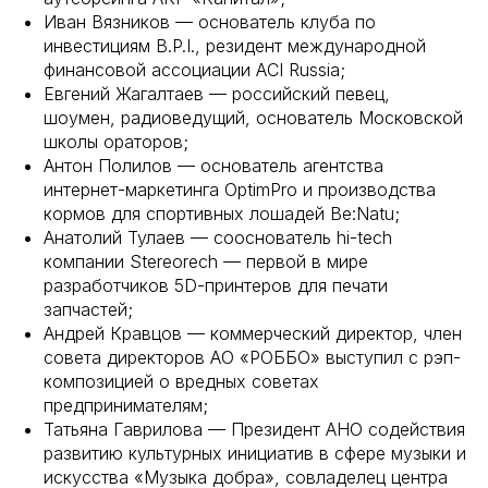
Иван Вязников — основатель клуба по
инвестициям B.P.I., резидент международной
финансовой ассоциации ACI Russia;
Евгений Жагалтаев — российский певец,
шоумен, радиоведущий, основатель Московской
школы ораторов;
Антон Полилов — основатель агентства
интернет-маркетинга OptimPro и производства
кормов для спортивных лошадей Be:Natu;
Анатолий Тулаев — сооснователь hi-tech
компании Stereorech — первой в мире
разработчиков 5D-принтеров для печати
запчастей;
Андрей Кравцов — коммерческий директор, член
совета директоров АО «РОББО» выступил с рэп-
композицией о вредных советах
предпринимателям;
Татьяна Гаврилова — Президент АНО содействия
развитию культурных инициатив в сфере музыки и
искусства «Музыка добра», совладелец центра